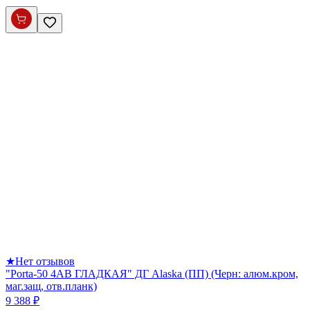
★
Нет отзывов
"Porta-50 4AB ГЛАДКАЯ" ДГ Alaska (ПП) (Черн: алюм.кром,
маг.защ, отв.планк)
9 388 ₽