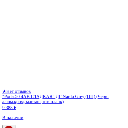
★
Нет отзывов
"Porta-50 4AB ГЛАДКАЯ" ДГ Nardo Grey (ПП) (Черн:
алюм.кром, маг.защ, отв.планк)
9 388 ₽
В наличии