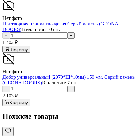
Нет фото
Притворная планка гвоздевая Серый камень (GEONA
DOORS)
В наличии: 10 шт.
−
+
1 402
₽
В корзину
Нет фото
Добор универсальный (2070*Ш*10мм) 150 мм, Серый камень
(GEONA DOORS)
В наличии: 7 шт.
−
+
2 103
₽
В корзину
Похожие товары